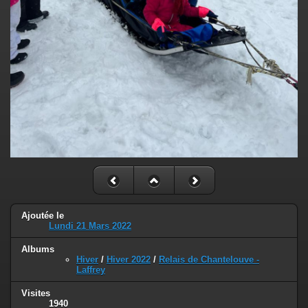
Ajoutée le
Lundi 21 Mars 2022
Albums
Hiver
/
Hiver 2022
/
Relais de Chantelouve -
Laffrey
Visites
1940