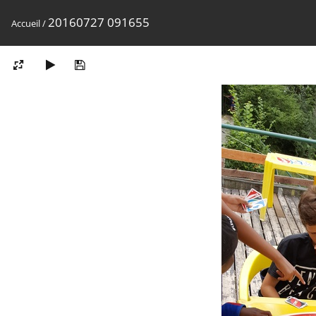
20160727 091655
Accueil
/